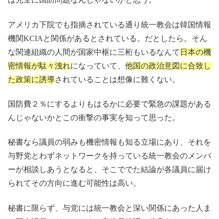
アメリカ下院でも指摘されている通り統一教会は韓国情報
機関KCIAと関係があるとされている。だとしたら。そん
な関連組織の人間が国家中枢に三桁もいるなんて
日本の機
密情報が駄々洩れ
になっていて、
他国の政治意図に合致し
た政策に誘導
されていることは想像に難くない。
国防費２％にするよりもはるかに必要で緊急の課題がある
んじゃないかとこの衝撃の事実を知って思った。
秘書なら議員の弱みも機密情報も知る立場にあり、それを
与野党とわずネットワークを持っている統一教会のメンバ
ーが相談しあうとなると、そこででた結論が各議員に届け
られてその方向に進む可能性は高い。
秘書に限らず、与党には統一教会と深い関係にあった人ま