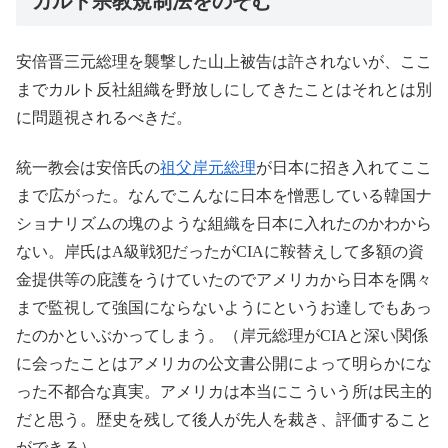
カルト宗教規制法をのぞむ
安倍晋三元総理を襲撃した山上被告は許されないが、ここ
までカルト反社組織を野放しにしてきたことはそれとは別
に問題視されるべきだ。
統一教会は安倍氏の
祖父岸元総理
が日本に招き入れてここ
まで広がった。なんでこんなに日本を憎悪している韓国ナ
ショナリズムの塊のような組織を日本に入れたのかわから
ない。岸氏はA級戦犯だったがCIAに鞍替えして多額の資
金提供等の庇護をうけていたのでアメリカから日本を隅々
まで監視して強国にならないようにというお達しでもあっ
たのかといぶかってしまう。（岸元総理がCIAと深い関係
に会ったことはアメリカの公文書公開によって明らかにな
った不都合な真実。アメリカは本当にこういう所は民主的
だと思う。歴史を残して後人が先人を裁き、評価すること
ができる）