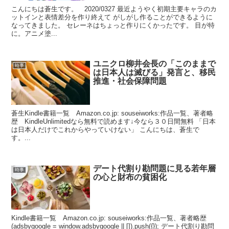
こんにちは蒼生です。 2020/0327 最近ようやく初期主要キャラのカ
ットインと表情差分を作り終えて がしがし作ることができるように
なってきました。 セレーネはちょっと作りにくかったです。 目が特
に。アニメ塗...
ユニクロ柳井会長の「このままで
時事
は日本人は滅びる」発言と、移民
推進・社会保障問題
蒼生Kindle書籍一覧 Amazon.co.jp: souseiworks:作品一覧、著者略
歴 KindleUnlimitedなら無料で読めます↓今なら３０日間無料 「日本
は日本人だけでこれからやっていけない」 こんにちは、蒼生で
す。...
デート代割り勘問題に見る若年層
時事
の心と財布の貧困化
Kindle書籍一覧 Amazon.co.jp: souseiworks:作品一覧、著者略歴
(adsbygoogle = window.adsbygoogle || []).push({}); デート代割り勘問