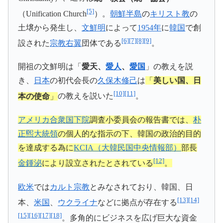
[5]
（Unification Church
）。
朝鮮半島
の
キリスト教
の
土壌から発生し、
文鮮明
によって
1954年
に
韓国
で創
[6]
[7]
[8]
[9]
設された
宗教右翼
団体である
。
開祖の文鮮明は「
愛天、
愛人
、
愛国
」の教えを説
き、
日本
の初代会長の
久保木修己
は
「
美しい国、日
[10]
[11]
本の使命
」
の教えを説いた
。
アメリカ合衆国
下院
調査小委員会の報告書では、
朴
正煕大統領
の個人的な指示の下、韓国の政治的目的
を達成する為に
KCIA（大韓民国中央情報部）
部長
[12]
金鍾泌
により設立されたとされている
。
欧米
では
カルト宗教
とみなされており、韓国、日
[13]
[14]
本、
米国
、
ウクライナ
などに拠点が存在する
[15]
[16]
[17]
[18]
。多角的にビジネスを広げ巨大な資金