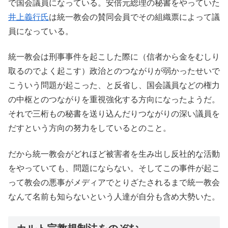
で国会議員になっている。安倍元総理の秘書をやっていた
井上義行氏
は統一教会の賛同会員でその組織票によって議
員になっている。
統一教会は刑事事件を起こした際に（信者から金をむしり
取るのでよく起こす）政治とのつながりが弱かったせいで
こういう問題が起こった、と反省し、国会議員などの権力
の中枢とのつながりを重視強化する方向になったようだ。
それで三桁もの秘書を送り込んだりつながりの深い議員を
だすという方向の努力をしているとのこと。
だから統一教会がどれほど被害者を生み出し反社的な活動
をやっていても、問題にならない。そしてこの事件が起こ
って教会の悪事がメディアでとりざたされるまで統一教会
なんて名前も知らないという人達が自分も含め大勢いた。