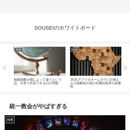
SOUSEIのホワイトボード
時事
時事
時
ジネ
知能指数が国によって違うという
JICA,アフリカホームタウン計画と
エプ
滅さ
話、日本で共生できるのか問題
人の流動化の為の労働法改革の必要
住む
性
統一教会がやばすぎる
時事