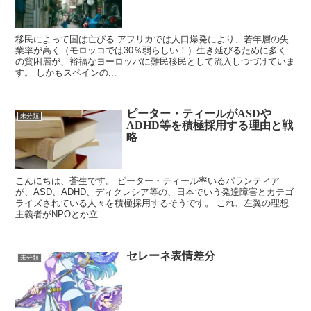
移民によって国は亡びる アフリカでは人口爆発により、若年層の失
業率が高く（モロッコでは30％弱らしい！）生き延びるために多く
の貧困層が、裕福なヨーロッパに難民移民として流入しつづけていま
す。 しかもスペインの...
ピーター・ティールがASDや
未分類
ADHD等を積極採用する理由と戦
略
こんにちは、蒼生です。 ピーター・ティール率いるパランティア
が、ASD、ADHD、ディクレシア等の、日本でいう発達障害とカテゴ
ライズされている人々を積極採用するそうです。 これ、左翼の理想
主義者がNPOとか立...
セレーネ表情差分
未分類