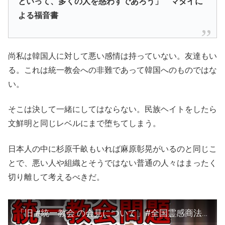
といって、多くの人を惑わすであろう」
マタイに
よる福音書
尚私は韓国人に対して悪い感情は持っていない。友達もい
る。これは統一教会への非難であって韓国へのものではな
い。
そこは決して一緒にしてはならない。民族ヘイトをしたら
文鮮明と同じレベルにまで堕ちてしまう。
日本人の中に杉原千畝もいれば麻原彰晃がいるのと同じこ
とで、悪い人や組織とそうではない普通の人々はまったく
切り離して考えるべきだ。
「旧 #統一教会 の会見について」#全国霊感商法対策弁護士連絡会 が記者会見 #タイムライン あり 2022/07/12 (火) 1730～