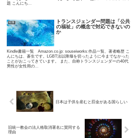
題 こんにち...
トランスジェンダー問題は「公共
時事
の福祉」の概念で対応できないの
か
Kindle書籍一覧 Amazon.co.jp: souseiworks:作品一覧、著者略歴 こ
んにちは、蒼生です。LGBT法以降堰を切ったように今までなかった
ことがおこってきています。 また、自称トランスジェンダーの40代
男性が女性用の...
日本は子供を産むと罰金がある国らしい
旧統一教会の法人格取消署名に賛同する
理由