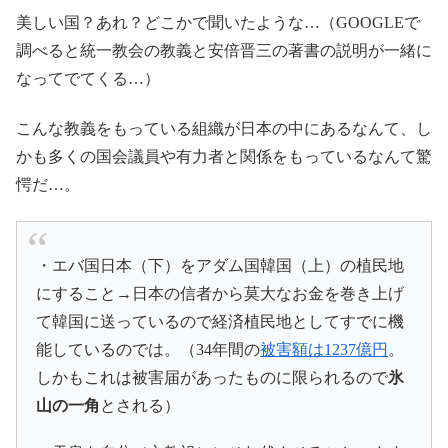
美しい国？あれ？どこかで聞いたような…（GOOGLEで
調べると統一教会の教義と安倍晋三の著書の説明が一緒に
なってでてくる…）
こんな教義をもっている組織が日本の中にあるなんて、し
かも多くの国会議員や有力者と関係をもっているなんて驚
愕だ…。
・エバ国日本（下）をアダム国韓国（上）の植民地
にすること→日本の信者から莫大なお金を巻き上げ
て韓国に送っているので経済植民地としてすでに機
能しているのでは。（34年間の
被害額は1237億円
。
しかもこれは被害届があったものに限られるので
氷
山の一角
とされる）