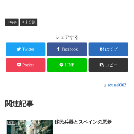
ce
wi
u
na
or
有
bo
tte
m
W
d
ok
r
bl
ei
Pr
時事
未分類
r
bo
es
シェアする
s
Twitter
Facebook
はてブ
Pocket
LINE
コピー
sousei0303
関連記事
移民兵器とスペインの悪夢
時事