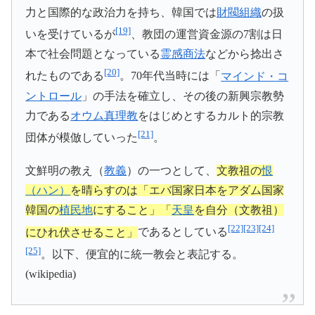
力と国際的な政治力を持ち、韓国では
財閥組織
の扱
[19]
いを受けているが
、教団の運営資金源の7割は日
本で社会問題となっている
霊感商法
などから捻出さ
[20]
れたものである
。70年代当時には「
マインド・コ
ントロール
」の手法を確立し、その後の新興宗教勢
力である
オウム真理教
をはじめとするカルト的宗教
[21]
団体が模倣していった
。
文鮮明の教え（
教義
）の一つとして、
文教祖の
恨
（ハン）
を晴らすのは「エバ国家日本をアダム国家
韓国の
植民地
にすること」「
天皇
を自分（文教祖）
[22]
[23]
[24]
にひれ伏させること」
であるとしている
[25]
。以下、便宜的に統一教会と表記する。
(wikipedia)