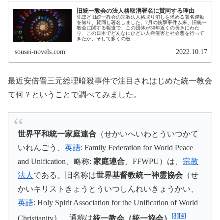
旧統一教会の法人格取消署名に賛同する理由
先ほど旧統一教会の宗教法人格取り消しを求める署名運動
を知り、賛同し署名しました。7月の銃撃事件以来、旧統一
教会に関する報道で、この団体が30年近くの長きにわた
り、この日本でどんなにひどい人権侵害と社会悪を行って
きたか、そして多くの被...
sousei-novels.com
2022.10.17
最近安倍晋三元総理暗殺事件で注目されはじめた統一教会
て何？ということで調べてみました。
世界平和統一家庭連合
（せかいへいわとういつかて
いれんごう、
英語
:
Family Federation for World Peace
and Unification
、略称:
家庭連合
、
FFWPU
）は、
宗教
法人
である。旧名称は
世界基督教統一神霊協会
（せ
かいキリストきょうとういつしんれいきょうかい、
英語
:
Holy Spirit Association for the Unification of World
[3]
[4]
Christianity
）、通称は
統一教会（統一協会）