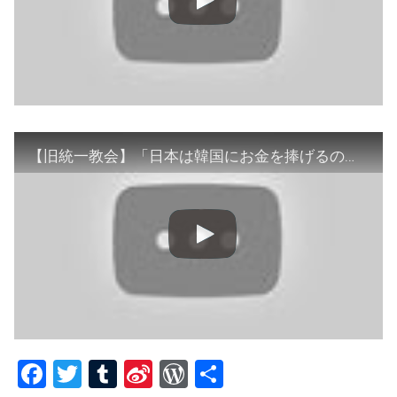
【旧統一教会】「日本は韓国にお金を捧げるのがミッション」なぜ歪な関係に？保守政治家との関わり
Fa
T
T
Si
W
共