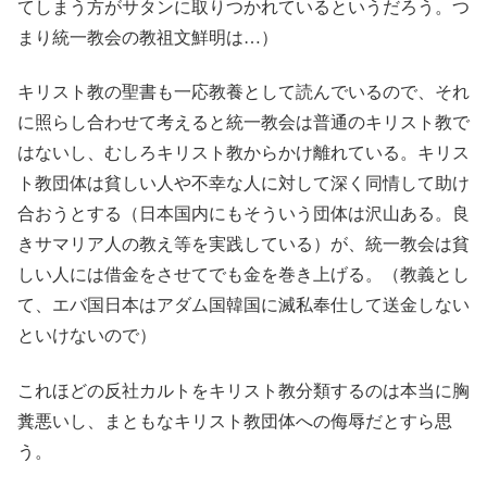
てしまう方がサタンに取りつかれているというだろう。つ
まり統一教会の教祖文鮮明は…）
キリスト教の聖書も一応教養として読んでいるので、それ
に照らし合わせて考えると統一教会は普通のキリスト教で
はないし、むしろキリスト教からかけ離れている。キリス
ト教団体は貧しい人や不幸な人に対して深く同情して助け
合おうとする（日本国内にもそういう団体は沢山ある。良
きサマリア人の教え等を実践している）が、統一教会は貧
しい人には借金をさせてでも金を巻き上げる。（教義とし
て、エバ国日本はアダム国韓国に滅私奉仕して送金しない
といけないので）
これほどの反社カルトをキリスト教分類するのは本当に胸
糞悪いし、まともなキリスト教団体への侮辱だとすら思
う。