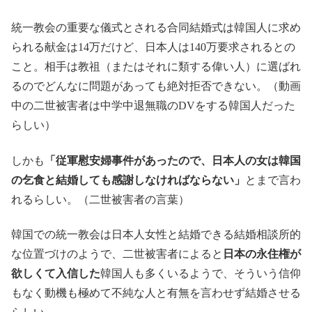
統一教会の重要な儀式とされる合同結婚式は韓国人に求め
られる献金は14万だけど、日本人は140万要求されるとの
こと。相手は教祖（またはそれに類する偉い人）に選ばれ
るのでどんなに問題があっても絶対拒否できない。（動画
中の二世被害者は中学中退無職のDVをする韓国人だった
らしい）
しかも
「従軍慰安婦事件があったので、日本人の女は韓国
の乞食と結婚しても感謝しなければならない」
とまで言わ
れるらしい。（二世被害者の言葉）
韓国での統一教会は日本人女性と結婚できる結婚相談所的
な位置づけのようで、二世被害者によると
日本の永住権が
欲しくて入信した
韓国人も多くいるようで、そういう信仰
もなく動機も極めて不純な人と有無を言わせず結婚させる