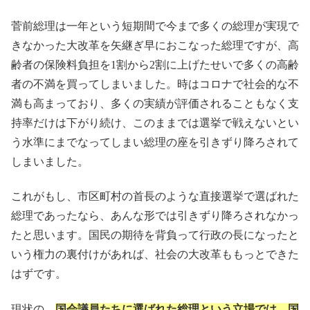
菅前総理は一年という短期間で今まで多くの総理が実現で
きなかった大改革を矢継ぎ早におこなった総理ですが、高
齢者の保険料負担を1割から2割に上げたせいで多くの高齢
者の不満を買ってしまいました。時はコロナで社会的な不
満も高まっており、多くの実績が評価されることもなく支
持率だけは下がり続け、このままでは選挙で戦えないとい
う水準にまでなってしまい総理の座を引きずり降ろされて
しまいました。
これがもし、市区町村の首長のような直接選挙で選ばれた
総理であったなら、あんな形では引きずり降ろされなかっ
たと思います。国民の期待を背負って行政の長になったと
いう権力の裏付けがあれば、社会の大改革ももっとできた
はずです。
現状の、
国会議員たちに選ばれた総理という立場では、国