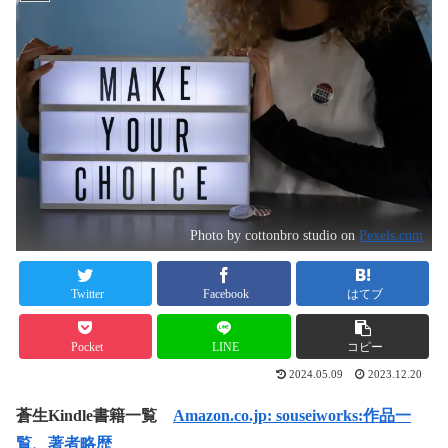
Photo by cottonbro studio on
Pexels.com
Twitter
Facebook
はてブ
Pocket
LINE
コピー
2024.05.09
2023.12.20
蒼生Kindle書籍一覧
Amazon.co.jp: souseiworks:作品一
覧、著者略歴