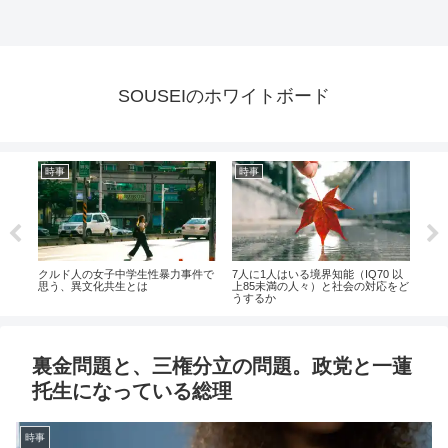
SOUSEIのホワイトボード
時事
未分類
未
 以
社会保障改革こそが日本のセンター
戦前の学校教育調べてみた
ヤマ
をど
ピン（外国人問題も経済問題もこれ
画に
が解決しないと解決しない）
て巨
裏金問題と、三権分立の問題。政党と一蓮
托生になっている総理
時事