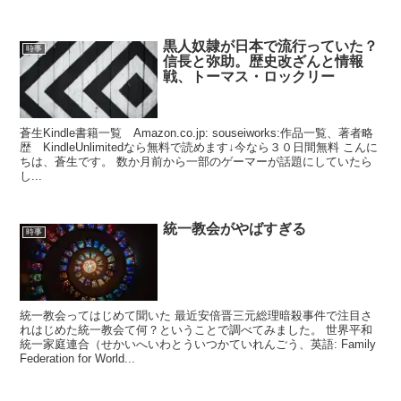
黒人奴隷が日本で流行っていた？
時事
信長と弥助。歴史改ざんと情報
戦、トーマス・ロックリー
蒼生Kindle書籍一覧 Amazon.co.jp: souseiworks:作品一覧、著者略
歴 KindleUnlimitedなら無料で読めます↓今なら３０日間無料 こんに
ちは、蒼生です。 数か月前から一部のゲーマーが話題にしていたら
し...
統一教会がやばすぎる
時事
統一教会ってはじめて聞いた 最近安倍晋三元総理暗殺事件で注目さ
れはじめた統一教会て何？ということで調べてみました。 世界平和
統一家庭連合（せかいへいわとういつかていれんごう、英語: Family
Federation for World...