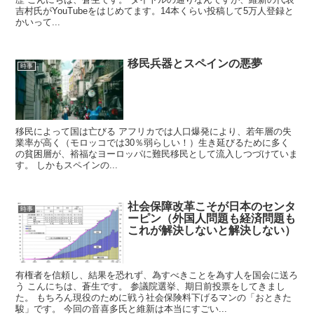
吉村氏がYouTubeをはじめてます。14本くらい投稿して5万人登録と
かいって...
移民兵器とスペインの悪夢
時事
移民によって国は亡びる アフリカでは人口爆発により、若年層の失
業率が高く（モロッコでは30％弱らしい！）生き延びるために多く
の貧困層が、裕福なヨーロッパに難民移民として流入しつづけていま
す。 しかもスペインの...
社会保障改革こそが日本のセンタ
時事
ーピン（外国人問題も経済問題も
これが解決しないと解決しない）
有権者を信頼し、結果を恐れず、為すべきことを為す人を国会に送ろ
う こんにちは、蒼生です。 参議院選挙、期日前投票をしてきまし
た。 もちろん現役のために戦う社会保険料下げるマンの「おときた
駿」です。 今回の音喜多氏と維新は本当にすごい...