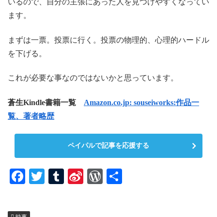
いるので、自分の主張にあった人を見つけやすくなってい
ます。
まずは一票。投票に行く。投票の物理的、心理的ハードル
を下げる。
これが必要な事なのではないかと思っています。
蒼生Kindle書籍一覧
Amazon.co.jp: souseiworks:作品一
覧、著者略歴
ペイパルで記事を応援する
Fa
T
T
Si
W
共
ce
wi
u
na
or
有
bo
tte
m
W
d