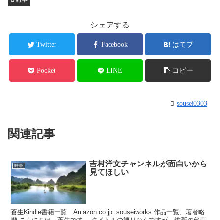
時事
ok
r
bl
ei
Pr
r
bo
es
シェアする
s
Twitter
Facebook
はてブ
Pocket
LINE
コピー
sousei0303
関連記事
吉村洋文チャンネルが面白いから
時事
見てほしい
蒼生Kindle書籍一覧 Amazon.co.jp: souseiworks:作品一覧、著者略
歴 こんにちは、蒼生です。 タイトルの通りなんですが、維新の代表