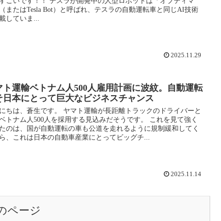
すごいです！！ テスラが開発中の人型ロボットは「オプティマ
（またはTesla Bot）と呼ばれ、テスラの自動運転車と同じAI技術
載していま...
2025.11.29
マト運輸ベトナム人500人雇用計画に波紋。自動運転
そ日本にとって巨大なビジネスチャンス
にちは、蒼生です。 ヤマト運輸が長距離トラックのドライバーと
ベトナム人500人を採用する見込みだそうです。 これを見て強く
たのは、国が自動運転の車も公道を走れるように規制緩和してく
ら、これは日本の自動車産業にとってビッグチ...
2025.11.14
のページ