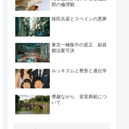
部の倫理観
移民兵器とスペインの悪夢
東京一極集中の是正 副首
都法案可決
ルッキズムと整形と遺伝学
僭越ながら、皇室典範につ
いて