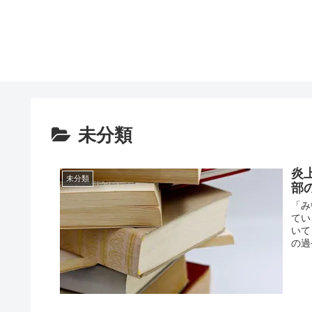
未分類
炎
未分類
部
「み
てい
いて
の過