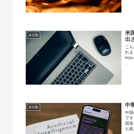
米
未分類
出
こん
れま
http
...
中
未分類
中国
です
国策
も政