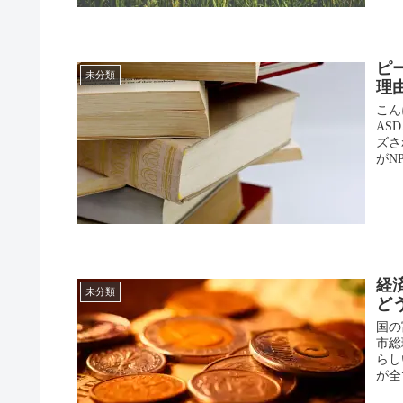
ピ
未分類
理
こん
AS
ズさ
がNP
経
未分類
ど
国の
市総
らし
が全