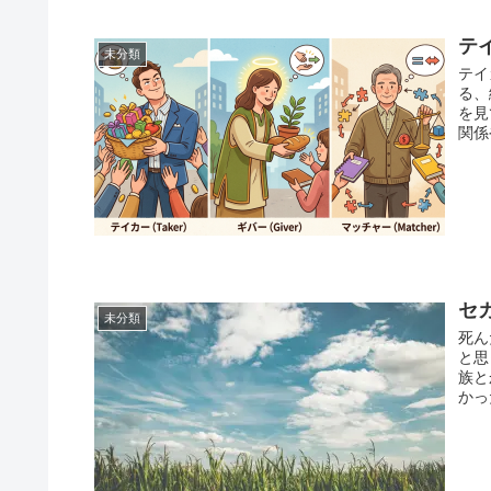
テ
未分類
テイ
る、
を見
関係
セ
未分類
死ん
と思
族と
かっ