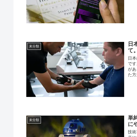
日
未分類
て
日本
です
があ
た方
単
未分類
に
技術