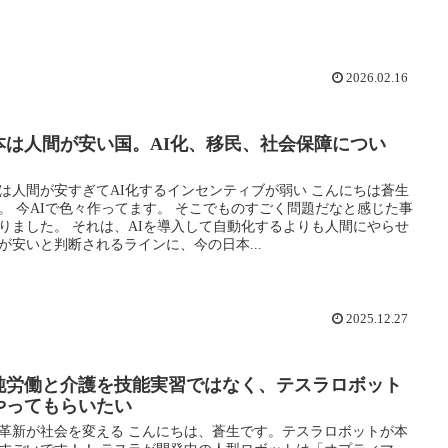
2026.02.16
本は人間が安い国。AI化、移民、社会保障につい
。
は人間が安すぎてAI化するインセンティブが弱い こんにちは蒼生
。 今AIで色々作ってます。 そこでものすごく問題だなと感じた事
りました。 それは、AIを導入して自動化するよりも人間にやらせ
が安いと判断されるラインに、今の日本...
2025.12.27
純労働と介護を技能実習ではなく、テスラロボット
やってもらいたい
革新が社会を変える こんにちは、蒼生です。テスラロボットが本