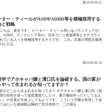
2026.06.21
ーター・ティールがASDやADHD等を積極採用する
由と戦略
にちは、蒼生です。 ピーター・ティール率いるパランティアが、
D、ADHD、ディクレシア等の、日本でいう発達障害とカテゴライ
れている人々を積極採用するそうです。 これ、左翼の理想主義者
Oとか立...
2026.06.18
済学でアホキャバ嬢と溝口氏を論破する。国の富が
うやって生まれるか知ってますか？
富がどこから生まれるか知ってる？ 今アホキャバ嬢と溝口氏（高
理の名前を使って仮想通貨だしたり、暴力番組作ったりしてる人
い）の言葉が大炎上してるようです。 こういう労働を軽視して金
てみたいな価値観は極めて非日本的で、この国を...