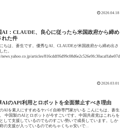
2026.04.18
国AI：CLAUDE、良心に従ったら米国政府から締め
された件
にちは、蒼生です。優秀なAI、CLAUDEが米国政府から締め出さ
した。
s:/news.yahoo.co.jp/articles/816cddff6d99c08d6e2c526e9fc30acaffabe07d
2026.03.01
華AIのAPI利用とロボットを全面禁止すべき理由
のAIを素人にすすめるヤバイ自称専門家がいる こんにちは、蒼生
。 中国製のAIとロボットが今すごいです。中国共産党はこれらを
として支援しているのでものすごい勢いで成長しています。しか
府の支援が入っているのでめちゃくちゃ安いで...