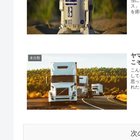
当に
ス」
を搭
ヤ
未分類
こ
こん
して
思っ
れた
次