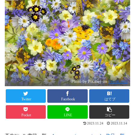
Photo by Pixabay on
Pexels.com
Twitter
Facebook
はてブ
Pocket
LINE
コピー
2023.11.24
2023.11.14