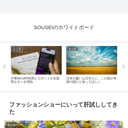
SOUSEIのホワイトボード
時事
時事
時
が奇
大分土葬問題、別府ムスリム会長の
知能指数が国によって違うという
技能
「2100年に日本をイスラム国家に」
話、日本で共生できるのか問題
で思う事
ファッションショーにいって肝試ししてき
た
未分類