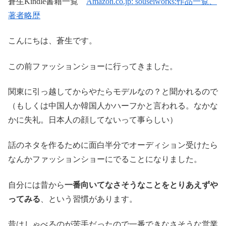
蒼生Kindle書籍一覧
Amazon.co.jp: souseiworks:作品一覧、
著者略歴
こんにちは、蒼生です。
この前ファッションショーに行ってきました。
関東に引っ越してからやたらモデルなの？と聞かれるので
（もしくは中国人か韓国人かハーフかと言われる。なかな
かに失礼。日本人の顔してないって事らしい）
話のネタを作るために面白半分でオーディション受けたら
なんかファッションショーにでることになりました。
自分には昔から
一番向いてなさそうなことをとりあえずや
ってみる
、という習慣があります。
昔はしゃべるのが苦手だったので一番できなさそうな営業