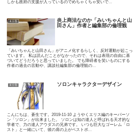
しかも政府の支援が入っているのでめちゃくちゃ安いで...
炎上商法なのか「みいちゃんと山
未分類
田さん」作者と編集部の倫理観
「みいちゃんと山田さん」がアニメ化するらしく、反対運動が起こっ
ています。 私は読んだことがなかったので、それは表現の自由に基
づいてどうだろうと思っていました。 でも障碍者を笑いものにする
作者の過去の言動や、講談社編集部の倫理観の...
ソロンキャラクターデザイン
未分類
こんにちは、蒼生です。2019-11-10 ようやくエリス編のキーパーソ
ン「ソロン」が出来ました。 ソロンは知の達人と呼ばれる天才的な
学者で、力の達人アウダスの兄弟です。 いつも巨大なゴーレム「ロ
スト」と一緒にいて、彼の肩の上がベストポ...