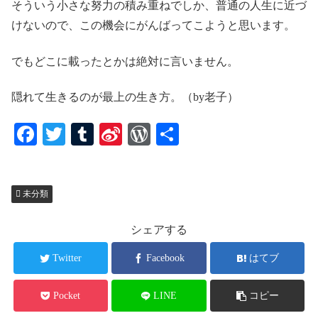
そういう小さな努力の積み重ねでしか、普通の人生に近づ
けないので、この機会にがんばってこようと思います。
でもどこに載ったとかは絶対に言いません。
隠れて生きるのが最上の生き方。（by老子）
Fa
T
T
Si
W
共
ce
wi
u
na
or
有
bo
tte
m
W
d
未分類
ok
r
bl
ei
Pr
r
bo
es
シェアする
s
Twitter
Facebook
はてブ
Pocket
LINE
コピー