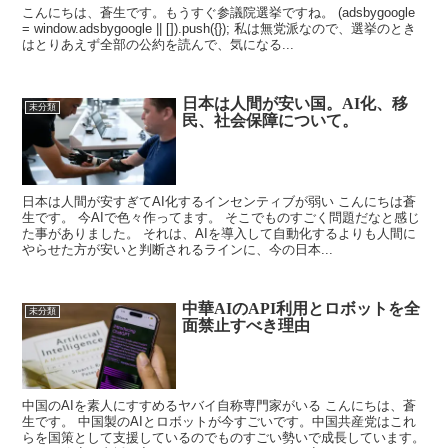
こんにちは、蒼生です。もうすぐ参議院選挙ですね。 (adsbygoogle
= window.adsbygoogle || []).push({}); 私は無党派なので、選挙のとき
はとりあえず全部の公約を読んで、気になる...
日本は人間が安い国。AI化、移
未分類
民、社会保障について。
日本は人間が安すぎてAI化するインセンティブが弱い こんにちは蒼
生です。 今AIで色々作ってます。 そこでものすごく問題だなと感じ
た事がありました。 それは、AIを導入して自動化するよりも人間に
やらせた方が安いと判断されるラインに、今の日本...
中華AIのAPI利用とロボットを全
未分類
面禁止すべき理由
中国のAIを素人にすすめるヤバイ自称専門家がいる こんにちは、蒼
生です。 中国製のAIとロボットが今すごいです。中国共産党はこれ
らを国策として支援しているのでものすごい勢いで成長しています。