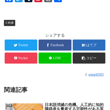
ce
wi
u
na
or
有
bo
tte
m
W
d
ok
r
bl
ei
Pr
時事
r
bo
es
シェアする
s
Twitter
Facebook
はてブ
Pocket
LINE
コピー
sousei0303
関連記事
日本語消滅の危機。人工的に知的
時事
障碍者を量産する可能性がある英