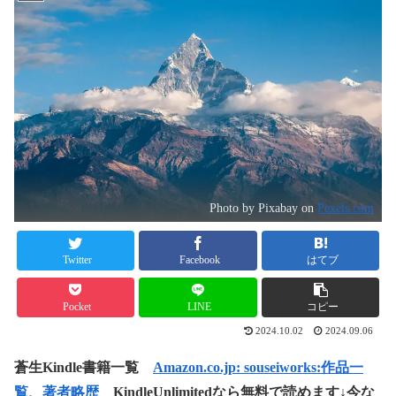
Photo by Pixabay on
Pexels.com
Twitter
Facebook
はてブ
Pocket
LINE
コピー
2024.10.02
2024.09.06
蒼生Kindle書籍一覧
Amazon.co.jp: souseiworks:作品一
覧、著者略歴
KindleUnlimitedなら無料で読めます↓今な