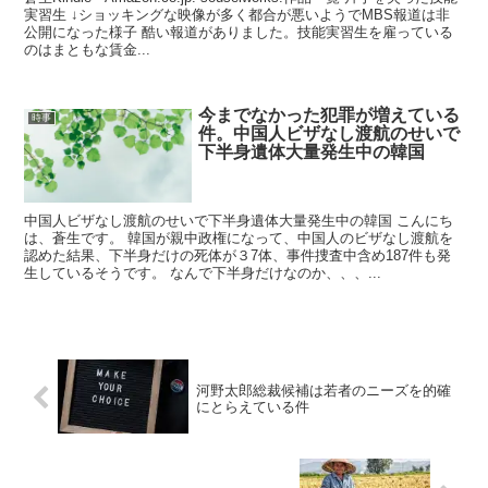
実習生 ↓ショッキングな映像が多く都合が悪いようでMBS報道は非
公開になった様子 酷い報道がありました。技能実習生を雇っている
のはまともな賃金...
今までなかった犯罪が増えている
時事
件。中国人ビザなし渡航のせいで
下半身遺体大量発生中の韓国
中国人ビザなし渡航のせいで下半身遺体大量発生中の韓国 こんにち
は、蒼生です。 韓国が親中政権になって、中国人のビザなし渡航を
認めた結果、下半身だけの死体が３7体、事件捜査中含め187件も発
生しているそうです。 なんで下半身だけなのか、、、...
河野太郎総裁候補は若者のニーズを的確
にとらえている件