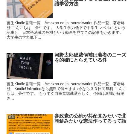
語学習方法
蒼生Kindle書籍一覧 Amazon.co.jp: souseiworks:作品一覧、著者略
歴 こんにちは、蒼生です。 大学生学力低下で中学生レベルにという
記事と、日本語消滅の危機という動画を見てこの記事をかきます。
大学生の学力低下...
河野太郎総裁候補は若者のニーズ
時事
を的確にとらえている件
蒼生Kindle書籍一覧 Amazon.co.jp: souseiworks:作品一覧、著者略
歴 KindleUnlimitedなら無料で読めます↓今なら３０日間無料 こんに
ちは、蒼生です。 もうすぐ自民党総裁選らしく、今回は派閥が解消
さ...
参政党の公約が共産党みたいで北
時事
朝鮮みたいな憲法作ってるって話