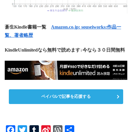
蒼生Kindle書籍一覧
Amazon.co.jp: souseiworks:作品一
覧、著者略歴
KindleUnlimitedなら無料で読めます↓今なら３０日間無料
ペイパルで記事を応援する
Fa
T
T
Si
W
共