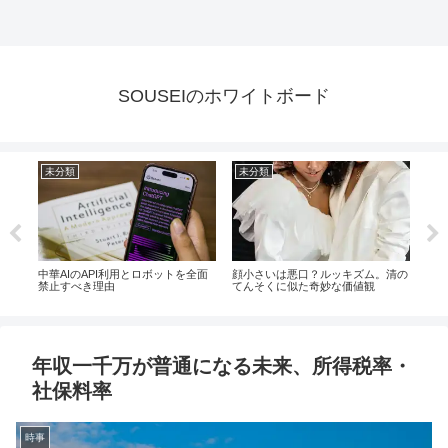
SOUSEIのホワイトボード
未分類
未分類
未
ター
中華AIのAPI利用とロボットを全面
顔小さいは悪口？ルッキズム。清の
ヤマ
これ
禁止すべき理由
てんそくに似た奇妙な価値観
画に
て巨
年収一千万が普通になる未来、所得税率・
社保料率
時事