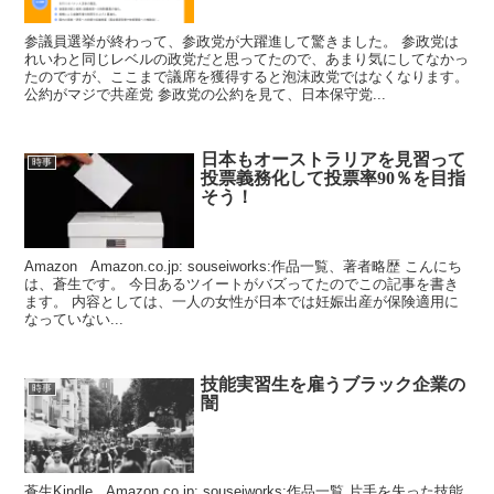
参議員選挙が終わって、参政党が大躍進して驚きました。 参政党は
れいわと同じレベルの政党だと思ってたので、あまり気にしてなかっ
たのですが、ここまで議席を獲得すると泡沫政党ではなくなります。
公約がマジで共産党 参政党の公約を見て、日本保守党...
日本もオーストラリアを見習って
時事
投票義務化して投票率90％を目指
そう！
Amazon Amazon.co.jp: souseiworks:作品一覧、著者略歴 こんにち
は、蒼生です。 今日あるツイートがバズってたのでこの記事を書き
ます。 内容としては、一人の女性が日本では妊娠出産が保険適用に
なっていない...
技能実習生を雇うブラック企業の
時事
闇
蒼生Kindle Amazon.co.jp: souseiworks:作品一覧 片手を失った技能