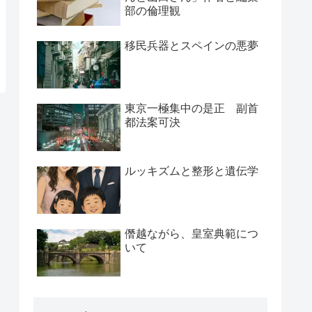
部の倫理観
移民兵器とスペインの悪夢
東京一極集中の是正 副首
都法案可決
ルッキズムと整形と遺伝学
僭越ながら、皇室典範につ
いて