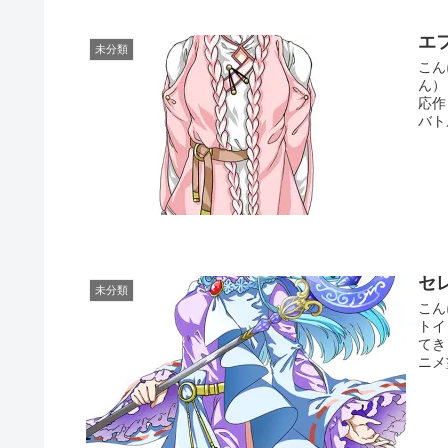
エ
未分類
こん
ん）
応作
バトル
セ
未分類
こん
トイ
てき
ニメ塗