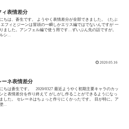
フィ表情差分
にちは、蒼生です。 ようやく表情差分が全部できました。（たぶ
 エフィとジーンは冒頭の一瞬しかエリス編ではでないんですが 一
りました。アンフェル編で使う用です…ずいぶん先の話ですが。
シ...
2020.05.16
レーネ表情差分
にちは蒼生です。 2020/0327 最近ようやく初期主要キャラのカッ
ンと表情差分を作り終えて がしがし作ることができるようになっ
ました。 セレーネはちょっと作りにくかったです。 目が特に。ア
...