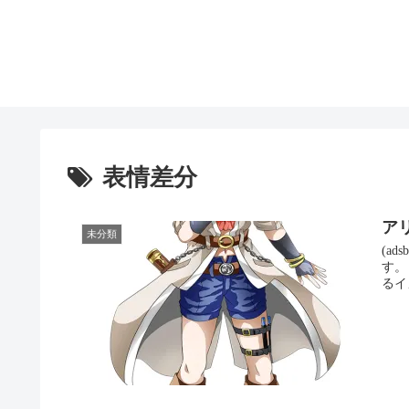
表情差分
ア
未分類
(ads
す。
るイ