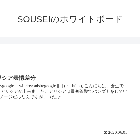
SOUSEIのホワイトボード
リシア表情差分
bygoogle = window.adsbygoogle || []).push({}); こんにちは、蒼生で
 アリシアが出来ました。アリシアは最初茶髪でバンダナをしてい
メージだったんですが、（たぶ...
2020.06.05