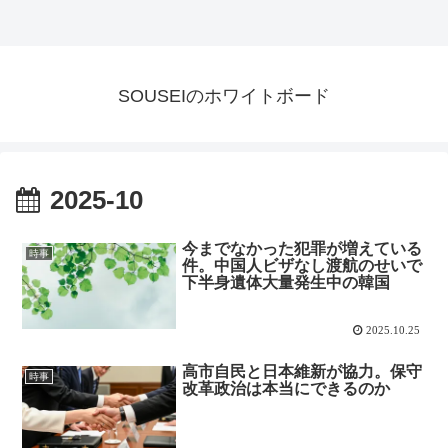
SOUSEIのホワイトボード
2025-10
今までなかった犯罪が増えている
時事
件。中国人ビザなし渡航のせいで
下半身遺体大量発生中の韓国
2025.10.25
高市自民と日本維新が協力。保守
時事
改革政治は本当にできるのか